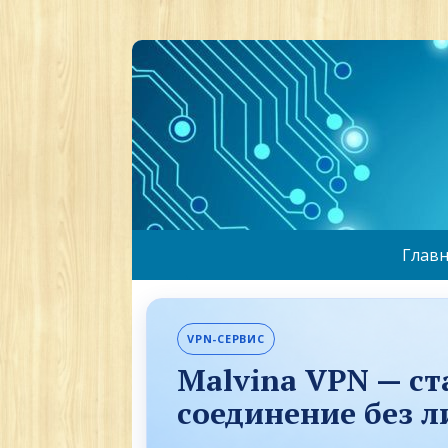
Главн
VPN-СЕРВИС
Malvina VPN — с
соединение без 