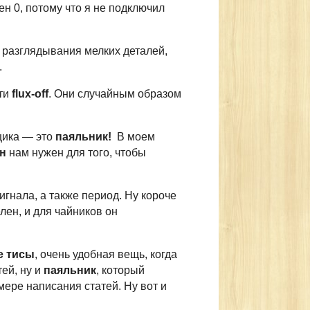
н 0, потому что я не подключил
я разглядывания мелких деталей,
.
сти
flux-off
. Они случайным образом
ика — это
паяльник
!
В моем
ен
нам нужен для того, чтобы
игнала, а также период. Ну короче
лен, и для чайников он
е тисы
, очень удобная вещь, когда
ей, ну и
паяльник
, который
ере написания статей. Ну вот и