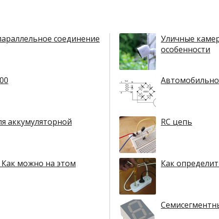
параллельное соединение
Уличные камер
особенности
00
Автомобильное
ля аккумуляторной
RC цепь
 Как можно на этом
Как определит
Семисегментн