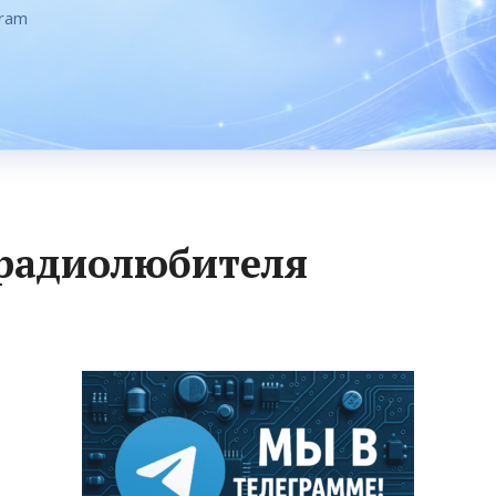
gram
 радиолюбителя