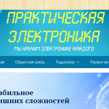
ая
Обратная связь
РадиоАли
Развитие
табильное
лишних сложностей