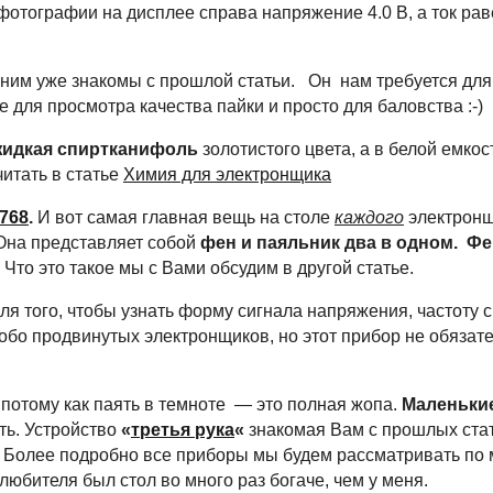
фотографии на дисплее справа напряжение 4.0 В, а ток раве
с ним уже знакомы с прошлой статьи. Он нам требуется дл
е для просмотра качества пайки и просто для баловства :-) 
жидкая спиртканифоль
золотистого цвета, а в белой емко
читать в статье
Химия для электронщика
768
.
И вот самая главная вещь на столе
каждого
электронщ
Она представляет собой
фен и паяльник два в одном. Ф
Что это такое мы с Вами обсудим в другой статье.
ля того, чтобы узнать форму сигнала напряжения, частоту с
обо продвинутых электронщиков, но этот прибор не обязате
, потому как паять в темноте — это полная жопа.
Маленьки
ть. Устройство
«
третья рука
«
знакомая Вам с прошлых стат
. Более подробно все приборы мы будем рассматривать по м
юбителя был стол во много раз богаче, чем у меня.