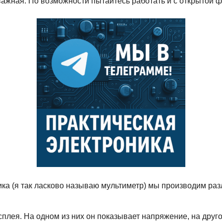
важная. По возможности пытайтесь работать и с открытой ф
ика (я так ласково называю мультиметр) мы производим ра
исплея. На одном из них он показывает напряжение, на дру