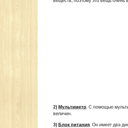
веществ, поэтому это вещь очень 
2)
Мультиметр
. С помощью мульт
величин.
3)
Блок питания
. Он имеет два д