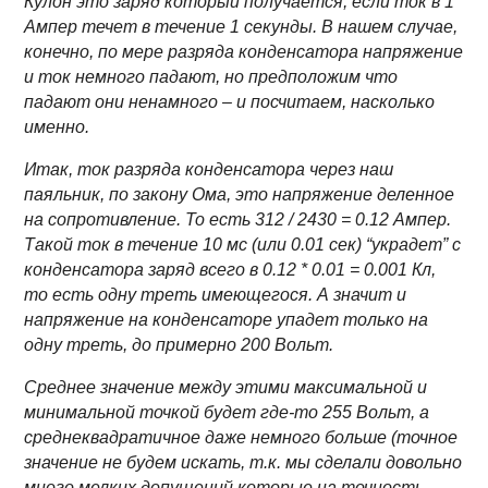
Кулон это заряд который получается, если ток в 1
Ампер течет в течение 1 секунды. В нашем случае,
конечно, по мере разряда конденсатора напряжение
и ток немного падают, но предположим что
падают они ненамного – и посчитаем, насколько
именно.
Итак, ток разряда конденсатора через наш
паяльник, по закону Ома, это напряжение деленное
на сопротивление. То есть 312 / 2430 = 0.12 Ампер.
Такой ток в течение 10 мс (или 0.01 сек) “украдет” с
конденсатора заряд всего в 0.12 * 0.01 = 0.001 Кл,
то есть одну треть имеющегося. А значит и
напряжение на конденсаторе упадет только на
одну треть, до примерно 200 Вольт.
Среднее значение между этими максимальной и
минимальной точкой будет где-то 255 Вольт, а
среднеквадратичное даже немного больше (точное
значение не будем искать, т.к. мы сделали довольно
много мелких допущений которые на точность