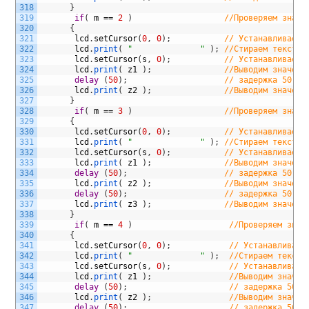
318
}
319
if
(
m
==
2
)
//Проверяем значе
320
{
321
lcd
.
setCursor
(
0
,
0
)
;
// Устанавливаем 
322
lcd
.
print
(
"              "
)
;
//Стираем текст, 
323
lcd
.
setCursor
(
s
,
0
)
;
// Устанавливаем 
324
lcd
.
print
(
z1
)
;
//Выводим значени
325
delay
(
50
)
;
// задержка 50 мс
326
lcd
.
print
(
z2
)
;
//Выводим значени
327
}
328
if
(
m
==
3
)
//Проверяем значе
329
{
330
lcd
.
setCursor
(
0
,
0
)
;
// Устанавливаем 
331
lcd
.
print
(
"              "
)
;
//Стираем текст, 
332
lcd
.
setCursor
(
s
,
0
)
;
// Устанавливаем 
333
lcd
.
print
(
z1
)
;
//Выводим значени
334
delay
(
50
)
;
// задержка 50 мс
335
lcd
.
print
(
z2
)
;
//Выводим значени
336
delay
(
50
)
;
// задержка 50 мс
337
lcd
.
print
(
z3
)
;
//Выводим значени
338
}
339
if
(
m
==
4
)
//Проверяем знач
340
{
341
lcd
.
setCursor
(
0
,
0
)
;
// Устанавливаем
342
lcd
.
print
(
"              "
)
;
//Стираем текст,
343
lcd
.
setCursor
(
s
,
0
)
;
// Устанавливаем
344
lcd
.
print
(
z1
)
;
//Выводим значен
345
delay
(
50
)
;
// задержка 50 м
346
lcd
.
print
(
z2
)
;
//Выводим значен
347
delay
(
50
)
;
// задержка 50 м