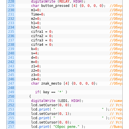
228
digitalWrite
(
RELAY
,
HIGH
)
;
229
char
button_pressed
[
4
]
{
0
,
0
,
0
,
0
}
;
//Обнуляе
230
m1
=
0
;
//Обнуляе
231
Time
=
0
;
//Обнуляе
232
m2
=
0
;
//Обнуляе
233
h1
=
0
;
//Обнуляе
234
h2
=
0
;
//Обнуляе
235
cifra1
=
0
;
//Обнуляе
236
cifra2
=
0
;
//Обнуляе
237
cifra3
=
0
;
//Обнуляе
238
cifra4
=
0
;
//Обнуляе
239
k
=
0
;
//Обнуляе
240
s
=
4
;
//Обнуляе
241
d
=
0
;
//Обнуляе
242
m
=
0
;
//Обнуляе
243
z1
=
0
;
//Обнуляе
244
z2
=
0
;
//Обнуляе
245
z3
=
0
;
//Обнуляе
246
z4
=
0
;
//Обнуляе
247
char
znak_mesto
[
4
]
{
0
,
0
,
0
,
0
}
;
//Обнуляе
248
249
if
(
key
==
'*'
)
250
{
251
digitalWrite
(
LED1
,
HIGH
)
;
//зажигае
252
lcd
.
setCursor
(
0
,
0
)
;
// Устана
253
lcd
.
print
(
"                       "
)
;
//Стираем
254
lcd
.
setCursor
(
0
,
1
)
;
// Устана
255
lcd
.
print
(
"                       "
)
;
//Стираем
256
lcd
.
setCursor
(
0
,
0
)
;
// Устана
257
lcd
.
print
(
"Сброс реле."
)
;
//Выводим