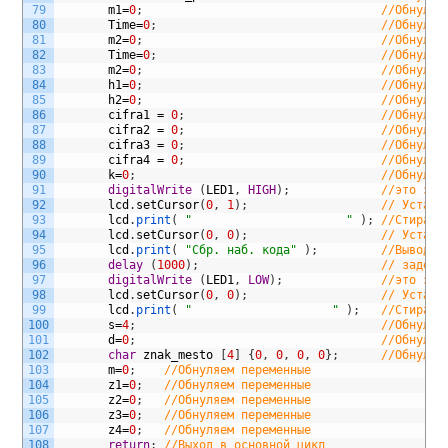
79
m1
=
0
;
//Обнуляе
80
Time
=
0
;
//Обнуляе
81
m2
=
0
;
//Обнуляе
82
Time
=
0
;
//Обнуляе
83
m2
=
0
;
//Обнуляе
84
h1
=
0
;
//Обнуляе
85
h2
=
0
;
//Обнуляе
86
cifra1
=
0
;
//Обнуляе
87
cifra2
=
0
;
//Обнуляе
88
cifra3
=
0
;
//Обнуляе
89
cifra4
=
0
;
//Обнуляе
90
k
=
0
;
//Обнуляе
91
digitalWrite
(
LED1
,
HIGH
)
;
//это зап
92
lcd
.
setCursor
(
0
,
1
)
;
// Устана
93
lcd
.
print
(
"                      "
)
;
//Стираем
94
lcd
.
setCursor
(
0
,
0
)
;
// Устана
95
lcd
.
print
(
"Сбр. наб. кода"
)
;
//Выводим
96
delay
(
1000
)
;
// задерж
97
digitalWrite
(
LED1
,
LOW
)
;
//это зап
98
lcd
.
setCursor
(
0
,
0
)
;
// Устана
99
lcd
.
print
(
"                    "
)
;
//Стираем
100
s
=
4
;
//Обнуляе
101
d
=
0
;
//Обнуляе
102
char
znak_mesto
[
4
]
{
0
,
0
,
0
,
0
}
;
//Обнуляе
103
m
=
0
;
//Обнуляем переменные
104
z1
=
0
;
//Обнуляем переменные
105
z2
=
0
;
//Обнуляем переменные
106
z3
=
0
;
//Обнуляем переменные
107
z4
=
0
;
//Обнуляем переменные
108
return
;
//Выход в основной цикл  