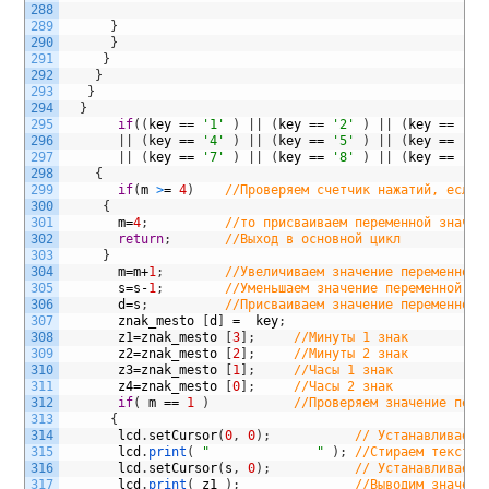
288
289
}
290
}
291
}
292
}
293
}
294
}
295
if
(
(
key
==
'1'
)
|
|
(
key
==
'2'
)
|
|
(
key
==
'3'
296
|
|
(
key
==
'4'
)
|
|
(
key
==
'5'
)
|
|
(
key
==
'6'
297
|
|
(
key
==
'7'
)
|
|
(
key
==
'8'
)
|
|
(
key
==
'9'
298
{
299
if
(
m
>
=
4
)
//Проверяем счетчик нажатий, если 
300
{
301
m
=
4
;
//то присваиваем переменной значен
302
return
;
//Выход в основной цикл
303
}
304
m
=
m
+
1
;
//Увеличиваем значение переменной 
305
s
=
s
-
1
;
//Уменьшаем значение переменной на
306
d
=
s
;
//Присваиваем значение переменной
307
znak_mesto
[
d
]
=
key
;
308
z1
=
znak_mesto
[
3
]
;
//Минуты 1 знак
309
z2
=
znak_mesto
[
2
]
;
//Минуты 2 знак
310
z3
=
znak_mesto
[
1
]
;
//Часы 1 знак
311
z4
=
znak_mesto
[
0
]
;
//Часы 2 знак
312
if
(
m
==
1
)
//Проверяем значение пере
313
{
314
lcd
.
setCursor
(
0
,
0
)
;
// Устанавливаем 
315
lcd
.
print
(
"              "
)
;
//Стираем текст, 
316
lcd
.
setCursor
(
s
,
0
)
;
// Устанавливаем 
317
lcd
.
print
(
z1
)
;
//Выводим значени