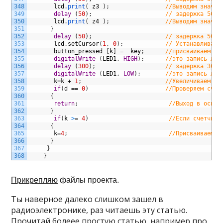
348
lcd
.
print
(
z3
)
;
//Выводим значен
349
delay
(
50
)
;
// задержка 50 м
350
lcd
.
print
(
z4
)
;
//Выводим значен
351
}
352
delay
(
50
)
;
// задержка 50 м
353
lcd
.
setCursor
(
1
,
0
)
;
// Устанавливаем
354
button_pressed
[
k
]
=
key
;
//присваиваем пе
355
digitalWrite
(
LED1
,
HIGH
)
;
//это запись лог
356
delay
(
300
)
;
// задержка 300 
357
digitalWrite
(
LED1
,
LOW
)
;
//это запись лог
358
k
=
k
+
1
;
//Увеличиваем зн
359
if
(
d
==
0
)
//Проверяем счет
360
{
361
return
;
//Выход в основ
362
}
363
if
(
k
>
=
4
)
//Если счетчик 
364
{
365
k
=
4
;
//Присваиваем п
366
}
367
}
368
}
Прикрепляю
файлы проекта.
Ты наверное далеко слишком зашел в
радиоэлектронике, раз читаешь эту статью.
Прочитай болеее простую статью, например про