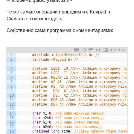
#include <LiquidCrystalRus.h>
Те же самые операции проводим и с Keypad.h .
Скачать его можно
здесь
.
Собственно сама программа с комментариями:
Arduino
1
#include <LiquidCrystalRus.h> //
2
#include <Keypad.h> //
3
4
#define  LED1  10 //пин Arduino к которому подкл
5
#define  LED2  11 //пин Arduino к которому подкл
6
#define  RELAY 12 //пин Arduino к которому подкл
7
#define  WE A5  //пин Arduino к которому подключ
8
#define  RS  A0 //пин Arduino к которому подключ
9
#define   DB4  A1 //пин Arduino к которому подкл
10
#define   DB5  A2 //пин Arduino к которому подкл
11
#define  DB6 A3 //пин Arduino к которому подключ
12
#define  DB7 A4 //пин Arduino к которому подключ
13
14
char
m1
=
0
;
//1 знак единицы секунд
15
char
m2
=
0
;
//2 знак десятки секунд
16
char
h1
=
0
;
//3 знак сотни секунд
17
char
h2
=
0
;
//4 знак тысячи секунд
18
unsigned
long
Time
;
//Здесь храним общую сумму с