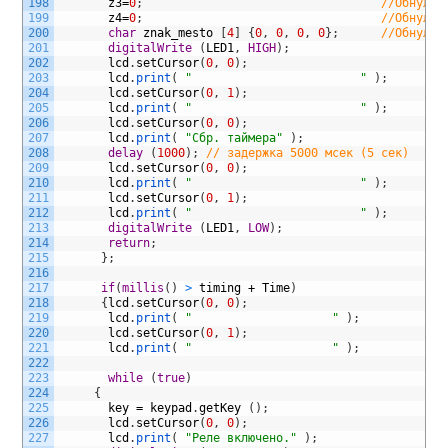
198
z3
=
0
;
//Обнуляе
199
z4
=
0
;
//Обнуляе
200
char
znak_mesto
[
4
]
{
0
,
0
,
0
,
0
}
;
//Обнуляе
201
digitalWrite
(
LED1
,
HIGH
)
;
202
lcd
.
setCursor
(
0
,
0
)
;
203
lcd
.
print
(
"                        "
)
;
204
lcd
.
setCursor
(
0
,
1
)
;
205
lcd
.
print
(
"                        "
)
;
206
lcd
.
setCursor
(
0
,
0
)
;
207
lcd
.
print
(
"Сбр. таймера"
)
;
208
delay
(
1000
)
;
// задержка 5000 мсек (5 сек)     
209
lcd
.
setCursor
(
0
,
0
)
;
210
lcd
.
print
(
"                        "
)
;
211
lcd
.
setCursor
(
0
,
1
)
;
212
lcd
.
print
(
"                        "
)
;
213
digitalWrite
(
LED1
,
LOW
)
;
214
return
;
215
}
;
216
217
if
(
millis
(
)
>
timing
+
Time
)
218
{
lcd
.
setCursor
(
0
,
0
)
;
219
lcd
.
print
(
"                    "
)
;
220
lcd
.
setCursor
(
0
,
1
)
;
221
lcd
.
print
(
"                    "
)
;
222
223
while
(
true
)
224
{
225
key
=
keypad
.
getKey
(
)
;
226
lcd
.
setCursor
(
0
,
0
)
;
227
lcd
.
print
(
"Реле включено."
)
;