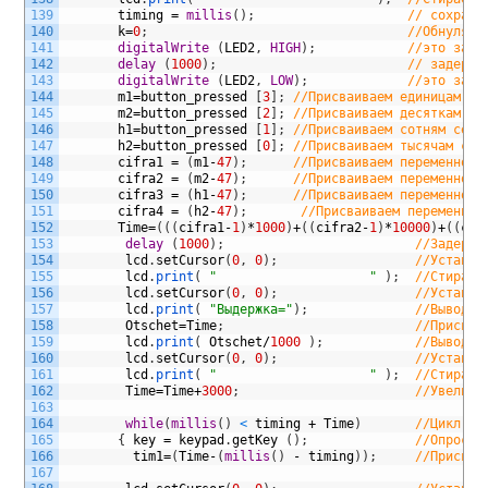
139
timing
=
millis
(
)
;
// сохрани
140
k
=
0
;
//Обнуляем
141
digitalWrite
(
LED2
,
HIGH
)
;
//это запи
142
delay
(
1000
)
;
// задержк
143
digitalWrite
(
LED2
,
LOW
)
;
//это запи
144
m1
=
button_pressed
[
3
]
;
//Присваиваем единицам се
145
m2
=
button_pressed
[
2
]
;
//Присваиваем десяткам се
146
h1
=
button_pressed
[
1
]
;
//Присваиваем сотням секу
147
h2
=
button_pressed
[
0
]
;
//Присваиваем тысячам сек
148
cifra1
=
(
m1
-
47
)
;
//Присваиваем переменной 
149
cifra2
=
(
m2
-
47
)
;
//Присваиваем переменной 
150
cifra3
=
(
h1
-
47
)
;
//Присваиваем переменной 
151
cifra4
=
(
h2
-
47
)
;
//Присваиваем переменной
152
Time
=
(
(
(
cifra1
-
1
)
*
1000
)
+
(
(
cifra2
-
1
)
*
10000
)
+
(
(
cif
153
delay
(
1000
)
;
//Задержк
154
lcd
.
setCursor
(
0
,
0
)
;
//Устанав
155
lcd
.
print
(
"                    "
)
;
//Стираем
156
lcd
.
setCursor
(
0
,
0
)
;
//Устанав
157
lcd
.
print
(
"Выдержка="
)
;
//Выводим
158
Otschet
=
Time
;
//Присваи
159
lcd
.
print
(
Otschet
/
1000
)
;
//Выводим
160
lcd
.
setCursor
(
0
,
0
)
;
//Устанав
161
lcd
.
print
(
"                    "
)
;
//Стираем
162
Time
=
Time
+
3000
;
//Увеличи
163
164
while
(
millis
(
)
<
timing
+
Time
)
//Цикл от
165
{
key
=
keypad
.
getKey
(
)
;
//Опрос к
166
tim1
=
(
Time
-
(
millis
(
)
-
timing
)
)
;
//Присваи
167