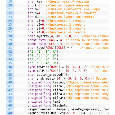
19
char
key
;
//Символ нажатой клавиши
20
int
k
=
0
;
//Счетчик буфера нажатий
21
int
m
=
0
;
//Счетчик знакоместа 1-4 цифры
22
int
s
=
4
;
//Обратный счетчик знакомест
23
int
d
=
0
;
//Счетчик буфера знакоместа
24
char
z1
=
0
;
//Знакоместо 1 символа
25
char
z2
=
0
;
//Знакоместо 2 символа
26
char
z3
=
0
;
//Знакоместо 3 символа
27
char
z4
=
0
;
//Знакоместо 4 символа
28
char
myarraw
[
4
]
{
0
,
0
,
0
,
0
}
;
//массив хранения 
29
const
byte
ROWS
=
4
;
// здесь ты задаешь количес
30
const
byte
COLS
=
4
;
// здесь количество столбцо
31
char
keys
[
ROWS
]
[
COLS
]
=
{
// здесь ты создаеш
32
{
'1'
,
'2'
,
'3'
,
'A'
}
,
33
{
'4'
,
'5'
,
'6'
,
'B'
}
,
34
{
'7'
,
'8'
,
'9'
,
'C'
}
,
35
{
'*'
,
'0'
,
'#'
,
'D'
}
}
;
36
byte
rowPins
[
ROWS
]
=
{
5
,
4
,
3
,
2
}
;
// здесь ты у
37
byte
colPins
[
COLS
]
=
{
9
,
8
,
7
,
6
}
;
// здесь пи
38
char
button_pressed
[
4
]
;
39
char
znak_mesto
[
4
]
=
{
0
,
0
,
0
,
0
}
;
// Массив хра
40
unsigned
long
timing
;
//Здесь храним засеченное в
41
unsigned
long
cifra1
;
//Конвертация единиц секунд
42
unsigned
long
cifra2
;
//Конвертация десятков секу
43
unsigned
long
cifra3
;
//Конвертация сотен секунд 
44
unsigned
long
cifra4
;
//Конвертация тысяч секунд 
45
unsigned
long
tim1
;
46
unsigned
long
Otschet
;
47
Keypad
keypad
=
Keypad
(
makeKeymap
(
keys
)
,
rowPin
48
LiquidCrystalRus
lcd
(
RS
,
WE
,
DB4
,
DB5
,
DB6
,
DB7
)