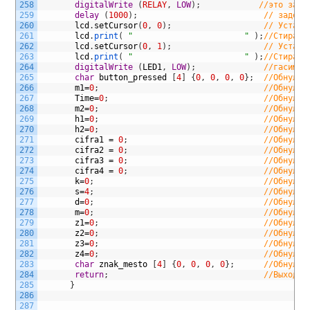
258
digitalWrite
(
RELAY
,
LOW
)
;
//это запи
259
delay
(
1000
)
;
// задерж
260
lcd
.
setCursor
(
0
,
0
)
;
// Устана
261
lcd
.
print
(
"                       "
)
;
//Стираем
262
lcd
.
setCursor
(
0
,
1
)
;
// Устана
263
lcd
.
print
(
"                       "
)
;
//Стираем
264
digitalWrite
(
LED1
,
LOW
)
;
//гасим с
265
char
button_pressed
[
4
]
{
0
,
0
,
0
,
0
}
;
//Обнуляе
266
m1
=
0
;
//Обнуляе
267
Time
=
0
;
//Обнуляе
268
m2
=
0
;
//Обнуляе
269
h1
=
0
;
//Обнуляе
270
h2
=
0
;
//Обнуляе
271
cifra1
=
0
;
//Обнуляе
272
cifra2
=
0
;
//Обнуляе
273
cifra3
=
0
;
//Обнуляе
274
cifra4
=
0
;
//Обнуляе
275
k
=
0
;
//Обнуляе
276
s
=
4
;
//Обнуляе
277
d
=
0
;
//Обнуляе
278
m
=
0
;
//Обнуляе
279
z1
=
0
;
//Обнуляе
280
z2
=
0
;
//Обнуляе
281
z3
=
0
;
//Обнуляе
282
z4
=
0
;
//Обнуляе
283
char
znak_mesto
[
4
]
{
0
,
0
,
0
,
0
}
;
//Обнуляе
284
return
;
//Выход в
285
}
286
287