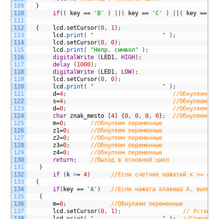
109
}
110
if
(
(
key
==
'B'
)
|
|
(
key
==
'C'
)
|
|
(
key
==
'D
111
112
{
lcd
.
setCursor
(
0
,
1
)
;
113
lcd
.
print
(
"                    "
)
;
114
lcd
.
setCursor
(
0
,
0
)
;
115
lcd
.
print
(
"Непр. символ"
)
;
116
digitalWrite
(
LED1
,
HIGH
)
;
117
delay
(
1000
)
;
118
digitalWrite
(
LED1
,
LOW
)
;
119
lcd
.
setCursor
(
0
,
0
)
;
120
lcd
.
print
(
"                    "
)
;
121
d
=
4
;
//Обнуляем пе
122
s
=
4
;
//Обнуляем пе
123
d
=
0
;
//Обнуляем пе
124
char
znak_mesto
[
4
]
{
0
,
0
,
0
,
0
}
;
//Обнуляем ма
125
m
=
0
;
//Обнуляем переменные
126
z1
=
0
;
//Обнуляем переменные
127
z2
=
0
;
//Обнуляем переменные
128
z3
=
0
;
//Обнуляем переменные
129
z4
=
0
;
//Обнуляем переменные
130
return
;
//Выход в основной цикл
131
}
132
if
(
k
>
=
4
)
//Если счетчик нажатий к >= 4, 
133
{
134
if
(
key
==
'A'
)
//Если нажата клавиша А, выполн
135
{
136
m
=
0
;
//Обнуляем переменные
137
lcd
.
setCursor
(
0
,
1
)
;
// Устанав
138
lcd
.
print
(
"                    "
)
;
//Стираем 