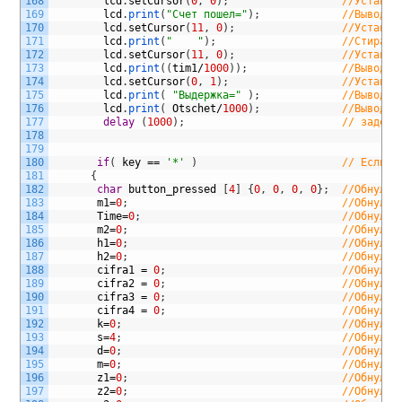
168
lcd
.
setCursor
(
0
,
0
)
;
//Устанав
169
lcd
.
print
(
"Счет пошел="
)
;
//Выводим
170
lcd
.
setCursor
(
11
,
0
)
;
//Устанав
171
lcd
.
print
(
"    "
)
;
//Стираем
172
lcd
.
setCursor
(
11
,
0
)
;
//Устанав
173
lcd
.
print
(
(
tim1
/
1000
)
)
;
//Выводим
174
lcd
.
setCursor
(
0
,
1
)
;
//Устанав
175
lcd
.
print
(
"Выдержка="
)
;
//Выводим
176
lcd
.
print
(
Otschet
/
1000
)
;
//Выводим
177
delay
(
1000
)
;
// задерж
178
179
180
if
(
key
==
'*'
)
// Если н
181
{
182
char
button_pressed
[
4
]
{
0
,
0
,
0
,
0
}
;
//Обнуляе
183
m1
=
0
;
//Обнуляе
184
Time
=
0
;
//Обнуляе
185
m2
=
0
;
//Обнуляе
186
h1
=
0
;
//Обнуляе
187
h2
=
0
;
//Обнуляе
188
cifra1
=
0
;
//Обнуляе
189
cifra2
=
0
;
//Обнуляе
190
cifra3
=
0
;
//Обнуляе
191
cifra4
=
0
;
//Обнуляе
192
k
=
0
;
//Обнуляе
193
s
=
4
;
//Обнуляе
194
d
=
0
;
//Обнуляе
195
m
=
0
;
//Обнуляе
196
z1
=
0
;
//Обнуляе
197
z2
=
0
;
//Обнуляе