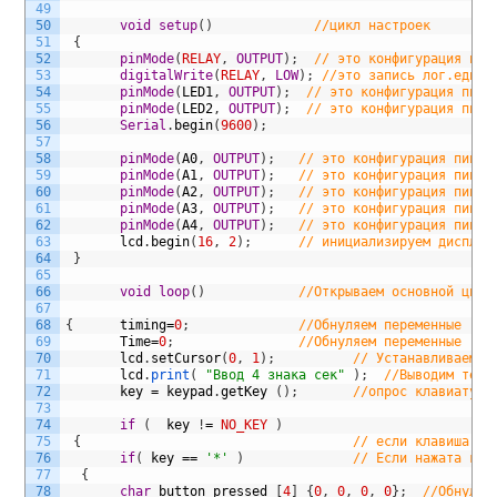
49
50
void
setup
(
)
//цикл настроек
51
{
52
pinMode
(
RELAY
,
OUTPUT
)
;
// это конфигурация пин
53
digitalWrite
(
RELAY
,
LOW
)
;
//это запись лог.едини
54
pinMode
(
LED1
,
OUTPUT
)
;
// это конфигурация пина
55
pinMode
(
LED2
,
OUTPUT
)
;
// это конфигурация пина
56
Serial
.
begin
(
9600
)
;
57
58
pinMode
(
A0
,
OUTPUT
)
;
// это конфигурация пина 
59
pinMode
(
A1
,
OUTPUT
)
;
// это конфигурация пина 
60
pinMode
(
A2
,
OUTPUT
)
;
// это конфигурация пина 
61
pinMode
(
A3
,
OUTPUT
)
;
// это конфигурация пина 
62
pinMode
(
A4
,
OUTPUT
)
;
// это конфигурация пина 
63
lcd
.
begin
(
16
,
2
)
;
// инициализируем дисплей
64
}
65
66
void
loop
(
)
//Открываем основной цикл
67
68
{
timing
=
0
;
//Обнуляем переменные
69
Time
=
0
;
//Обнуляем переменные
70
lcd
.
setCursor
(
0
,
1
)
;
// Устанавливаем к
71
lcd
.
print
(
"Ввод 4 знака сек"
)
;
//Выводим текс
72
key
=
keypad
.
getKey
(
)
;
//опрос клавиатуры
73
74
if
(
key
!
=
NO_KEY
)
75
{
// если клавиша на
76
if
(
key
==
'*'
)
// Если нажата кно
77
{
78
char
button_pressed
[
4
]
{
0
,
0
,
0
,
0
}
;
//Обнуляе