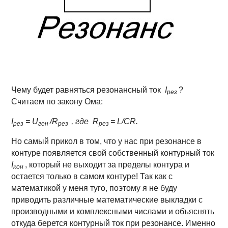
Чему будет равняться резонансный ток
I
?
рез
Считаем по закону Ома:
I
= U
/R
, где R
= L/CR.
рез
ген
рез
рез
Но самый прикол в том, что у нас при резонансе в
контуре появляется свой собственный контурный ток
I
, который не выходит за пределы контура и
кон
остается только в самом контуре! Так как с
математикой у меня туго, поэтому я не буду
приводить различные математические выкладки с
производными и комплексными числами и объяснять
откуда берется контурный ток при резонансе. Именно