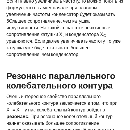
Если плавно увеличивать частоту, то можно понять из
формул, что в самом начале при плавном
увеличении частоты конденсатор будет оказывать
бОльшее сопротивление, чем катушка
индуктивности. На какой-то частоте реактивные
сопротивления катушки X
и конденсатора X
L
C
уравняются. Если далее увеличивать частоту, то уже
катушка уже будет оказывать большее
сопротивление, чем конденсатор.
Резонанс параллельного
колебательного контура
Очень интересное свойство параллельного
колебательного контура заключается в том, что при
Х
= Х
у нас колебательный контур войдет в
L
С
резонанс
. При резонансе колебательный контур
начнет оказывать большее сопротивление
переменному
электрическому току
. Еще часто это