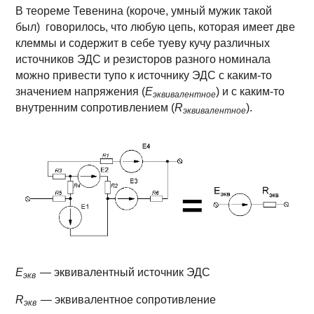
В теореме Тевенина (короче, умный мужик такой
был) говорилось, что любую цепь, которая имеет две
клеммы и содержит в себе туеву кучу различных
источников ЭДС и резисторов разного номинала
можно привести тупо к источнику ЭДС с каким-то
значением напряжения (
E
) и с каким-то
эквивалентное
внутренним сопротивлением (
R
).
эквивалентное
E
— эквивалентный источник ЭДС
экв
R
— эквивалентное сопротивление
экв