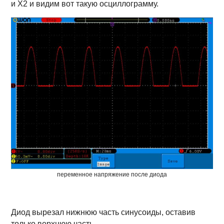
и X2 и видим вот такую осциллограмму.
переменное напряжение после диода
Диод вырезал нижнюю часть синусоиды, оставив
только верхнюю часть.