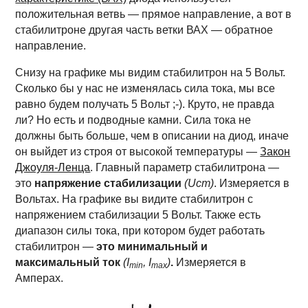
положительная ветвь — прямое направление, а вот в
стабилитроне другая часть ветки ВАХ — обратное
направление.
Снизу на графике мы видим стабилитрон на 5 Вольт.
Сколько бы у нас не изменялась сила тока, мы все
равно будем получать 5 Вольт ;-). Круто, не правда
ли? Но есть и подводные камни. Сила тока не
должны быть больше, чем в описании на диод, иначе
он выйдет из строя от высокой температуры —
Закон
Джоуля-Ленца
.
Главный параметр стабилитрона —
это
напряжение стабилизации
(Uст)
. Измеряется в
Вольтах. На графике вы видите стабилитрон с
напряжением стабилизации 5 Вольт. Также есть
диапазон силы тока, при котором будет работать
стабилитрон —
это минимальный и
максимальный ток
(I
, I
)
.
Измеряется в
min
max
Амперах.