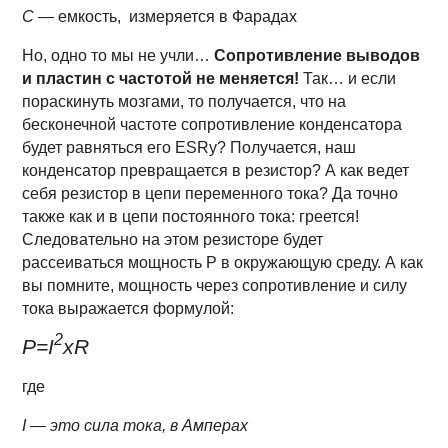
С
— емкость, измеряется в Фарадах
Но, одно то мы не учли…
Сопротивление выводов
и пластин с частотой не меняется!
Так… и если
пораскинуть мозгами, то получается, что на
бесконечной частоте сопротивление конденсатора
будет равняться его ESRу? Получается, наш
конденсатор превращается в резистор? А как ведет
себя резистор в цепи переменного тока? Да точно
также как и в цепи постоянного тока: греется!
Следовательно на этом резисторе будет
рассеиваться мощность P в окружающую среду. А как
вы помните, мощность через сопротивление и силу
тока выражается формулой:
2
P=I
xR
где
I — это сила тока, в Амперах