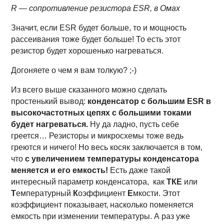
R — сопротивление резистора ESR, в Омах
Значит, если ESR будет больше, то и мощность
рассеивания тоже будет больше! То есть этот
резистор будет хорошенько нагреваться.
Догоняете о чем я вам толкую? ;-)
Из всего выше сказанного можно сделать
простенький вывод:
конденсатор с большим ESR в
высокочастотных цепях с большими токами
будет нагреваться.
Ну да ладно, пусть себе
греется… Резисторы и микросхемы тоже ведь
греются и ничего! Но весь косяк заключается в том,
что
с увеличением температуры конденсатора
меняется и его емкость!
Есть даже такой
интересный параметр конденсатора, как
ТКЕ
или
Т
емпературный
К
оэффициент
Е
мкости. Этот
коэффициент показывает, насколько поменяется
емкость при изменении температуры. А раз уже